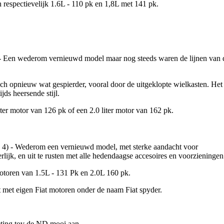
respectievelijk 1.6L - 110 pk en 1,8L met 141 pk.
Een wederom vernieuwd model maar nog steeds waren de lijnen van 
och opnieuw wat gespierder, vooral door de uitgeklopte wielkasten. Het
jds heersende stijl.
ter motor van 126 pk of een 2.0 liter motor van 162 pk.
) - Wederom een vernieuwd model, met sterke aandacht voor
rlijk, en uit te rusten met alle hedendaagse accesoires en voorzieningen
otoren van 1.5L - 131 Pk en 2.0L 160 pk.
met eigen Fiat motoren onder de naam Fiat spyder.
eting tov de ND mooi aan.