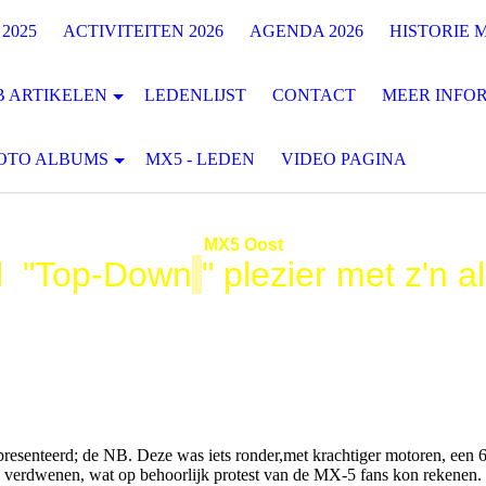
2025
ACTIVITEITEN 2026
AGENDA 2026
HISTORIE M
B ARTIKELEN
LEDENLIJST
CONTACT
MEER INFOR
OTO ALBUMS
MX5 - LEDEN
VIDEO PAGINA
MX5
Oost
l "Top-Down
" plezier met z'n al
presenteerd; de NB. Deze was iets ronder,met krachtiger motoren, een 
 verdwenen, wat op behoorlijk protest van de MX-5 fans kon rekenen.