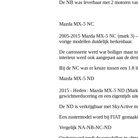
De NB was leverbaar met 2 motoren van 
Mazda MX-5 NC
2005-2015 Mazda MX-5 NC (mark 3) -- 
vorige modellen duidelijk herkenbaar.
De carrosserie werd wat bolliger maar t
interieur werd ook aangepast aan de desti
Bij de NC was er keuze tussen een 1.8 li
Mazda MX-5 ND
2015 - Heden : Mazda MX-5 ND (Mark 4
gewichtsreducering en een eigentijds uite
De ND is verkrijgbaar met SkyActive m
Een zustermodel word bij FIAT gemaakt 
Vergelijk NA-NB-NC-ND
Onderstaand geeft de verschillen in afm